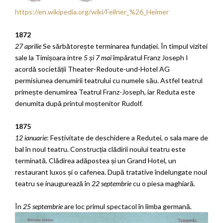
https://en.wikipedia.org/wiki/Fellner_%26_Helmer
1872
27 aprilie
Se sărbătorește terminarea fundației. În timpul vizitei
sale la Timișoara intre
5 și 7 mai
împăratul Franz Joseph I
acordă societății Theater-Redoute-und-Hotel AG
permisiunea denumirii teatrului cu numele său. Astfel teatrul
primește denumirea Teatrul Franz-Joseph, iar Reduta este
denumita după printul moștenitor Rudolf.
1875
12 ianuarie
: Festivitate de deschidere a Redutei, o sala mare de
bal în noul teatru. Construcția clădirii noului teatru este
terminată. Clădirea adăpostea și un Grand Hotel, un
restaurant luxos și o cafenea. După tratative îndelungate noul
teatru se inaugurează în
22 septembrie
cu o piesa maghiară.
În
25 septembrie
are loc primul spectacol în limba germană.