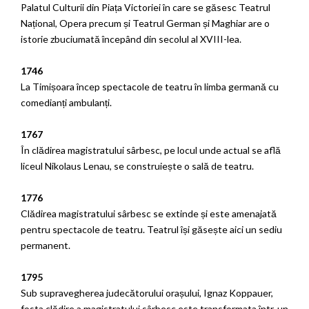
Palatul Culturii din Piața Victoriei în care se găsesc Teatrul
Național, Opera precum și Teatrul German și Maghiar are o
istorie zbuciumată începând din secolul al XVIII-lea.
1746
La Timișoara încep spectacole de teatru în limba germană cu
comedianți ambulanți.
1767
În clădirea magistratului sârbesc, pe locul unde actual se află
liceul Nikolaus Lenau, se construiește o sală de teatru.
1776
Clădirea magistratului sârbesc se extinde și este amenajată
pentru spectacole de teatru. Teatrul își găsește aici un sediu
permanent.
1795
Sub supravegherea judecătorului orașului, Ignaz Koppauer,
fosta clădire a magistratului sârbesc este transformata într-un