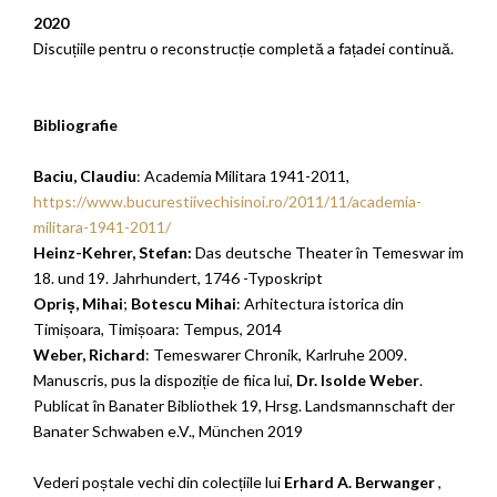
2020
Discuțiile pentru o reconstrucție completă a fațadei continuă.
Bibliografie
Baciu, Claudiu
: Academia Militara 1941-2011,
https://www.bucurestiivechisinoi.ro/2011/11/academia-
militara-1941-2011/
Heinz-Kehrer, Stefan:
Das deutsche Theater în Temeswar im
18. und 19. Jahrhundert, 1746 -Typoskript
Opriș, Mihai
;
Botescu Mihai
: Arhitectura istorica din
Timișoara, Timișoara: Tempus, 2014
Weber, Richard
: Temeswarer Chronik, Karlruhe 2009.
Manuscris, pus la dispoziție de fiica lui,
Dr. Isolde Weber
.
Publicat în Banater Bibliothek 19, Hrsg. Landsmannschaft der
Banater Schwaben e.V., München 2019
Vederi poștale vechi din colecțiile lui
Erhard A. Berwanger
,