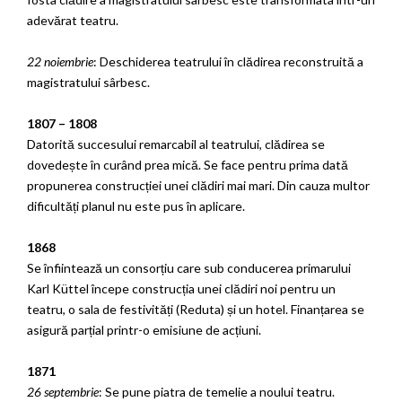
adevărat teatru.
22 noiembrie
: Deschiderea teatrului în clădirea reconstruită a
magistratului sârbesc.
1807 – 1808
Datorită succesului remarcabil al teatrului, clădirea se
dovedește în curând prea mică. Se face pentru prima dată
propunerea construcției unei clădiri mai mari. Din cauza multor
dificultăți planul nu este pus în aplicare.
1868
Se înfiintează un consorțiu care sub conducerea primarului
Karl Küttel începe construcția unei clădiri noi pentru un
teatru, o sala de festivități (Reduta) și un hotel. Finanțarea se
asigură parțial printr-o emisiune de acțiuni.
1871
26 septembrie
: Se pune piatra de temelie a noului teatru.