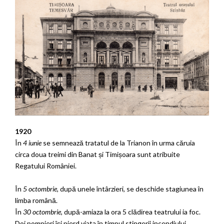
1920
În
4 iunie
se semnează tratatul de la Trianon în urma căruia
circa doua treimi din Banat și Timișoara sunt atribuite
Regatului României.
În
5 octombrie,
după unele întârzieri, se deschide stagiunea în
limba română.
În
30 octombrie
, după-amiaza la ora 5 clădirea teatrului ia foc.
Doi pompieri își pierd viata în timpul stingerii incendiului.