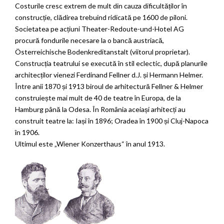
Costurile cresc extrem de mult din cauza dificultăților în
construcție, clădirea trebuind ridicată pe 1600 de piloni.
Societatea pe acțiuni Theater-Redoute-und-Hotel AG
procură fondurile necesare la o bancă austriacă,
Österreichische Bodenkreditanstalt (viitorul proprietar).
Construcția teatrului se execută în stil eclectic, după planurile
architecților vienezi Ferdinand Fellner d.J. și Hermann Helmer.
Între anii 1870 și 1913 biroul de arhitectură Fellner & Helmer
construiește mai mult de 40 de teatre în Europa, de la
Hamburg până la Odesa. În România aceiași arhitecți au
construit teatre la: Iași în 1896; Oradea în 1900 și Cluj-Napoca
în 1906.
Ultimul este „Wiener Konzerthaus“ în anul 1913.