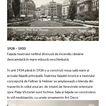
1928 – 1933
Fațada teatrului nefiind distrusă de incendiu rămâne
deocamdată în mare măsură neschimbată.
În anii 1934 până în 1936 s-a construit noua sală mare și
actuala fațadă principală. Înaintea fațadei istorice a teatrului
concepută de Fellner & Helmer se amplasează o blenda din
travertin în stilul unui arc de triumf, iar ferestrele orientate
spre Piața Victoriei sunt închise. Sala și fațada se construiesc
în stil neobizantin, cu unele ornamente Art Deco.