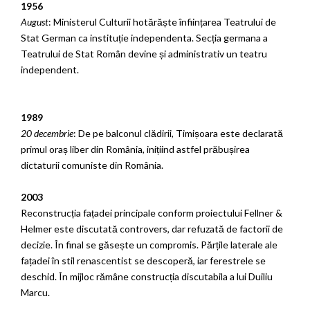
1956
August
: Ministerul Culturii hotărăște înființarea Teatrului de
Stat German ca instituție independenta. Secția germana a
Teatrului de Stat Român devine și administrativ un teatru
independent.
1989
20 decembrie
: De pe balconul clădirii, Timișoara este declarată
primul oraș liber din România, inițiind astfel prăbușirea
dictaturii comuniste din România.
2003
Reconstrucția fațadei principale conform proiectului Fellner &
Helmer este discutată controvers, dar refuzată de factorii de
decizie. În final se găsește un compromis. Părțile laterale ale
fațadei în stil renascentist se descoperă, iar ferestrele se
deschid. În mijloc rămâne construcția discutabila a lui Duiliu
Marcu.