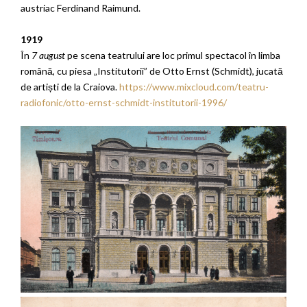
austriac Ferdinand Raimund.
1919
În
7 august
pe scena teatrului are loc primul spectacol în limba
română, cu piesa „Institutorii” de Otto Ernst (Schmidt), jucată
de artiști de la Craiova.
https://www.mixcloud.com/teatru-
radiofonic/otto-ernst-schmidt-institutorii-1996/