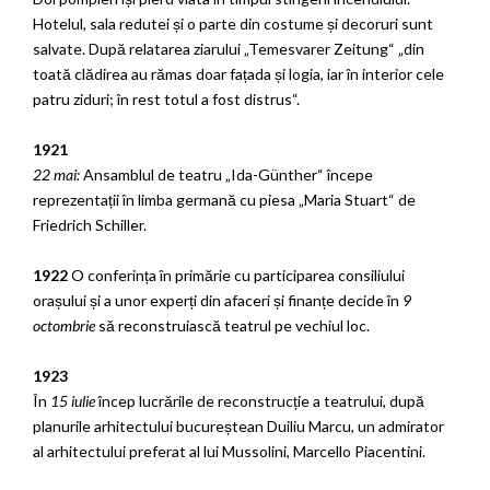
Hotelul, sala redutei și o parte din costume și decoruri sunt
salvate. După relatarea ziarului „Temesvarer Zeitung“ „din
toată clădirea au rămas doar fațada și logia, iar în interior cele
patru ziduri; în rest totul a fost distrus“.
1921
22 mai:
Ansamblul de teatru „Ida-Günther“ începe
reprezentații în limba germană cu piesa „Maria Stuart“ de
Friedrich Schiller.
1922
O conferința în primărie cu participarea consiliului
orașului și a unor experți din afaceri și finanțe decide în
9
octombrie
să reconstruiască teatrul pe vechiul loc.
1923
În
15 iulie
încep lucrările de reconstrucție a teatrului, după
planurile arhitectului bucureștean Duiliu Marcu, un admirator
al arhitectului preferat al lui Mussolini, Marcello Piacentini.