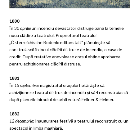
1880
În 3
0 aprilie
un incendiu devastator distruge până la temelie
noua clădire a teatrului. Proprietarul teatrului
„Österreichische Bodenkreditanstalt“ plănuiește să
construiască în locul clădirii distruse de incendiu, o casa de
credit. După tratative anevoioase orașul obține aprobarea
pentru achiziționarea clădirii distruse.
1881
În
15 septembrie
magistratul orașului hotărăște să
achiziționeze teatrul distrus de incendiu și să-l reconstruiască
după planurile biroului de arhitectură Fellner & Helmer.
1882
12 decembrie
: Inaugurarea festivă a teatrului reconstruit cu un
spectacol în limba maghiară.